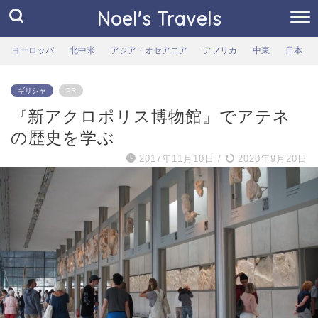
Noel's Travels
ヨーロッパ
北中米
アジア・オセアニア
アフリカ
中東
日本
ギリシャ
PR
『新アクロポリス博物館』でアテネ
の歴史を学ぶ
2017年11月10日
/
2020年9月20日