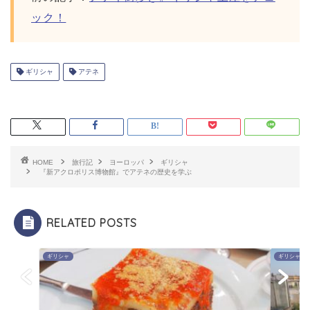
ック！
ギリシャ
アテネ
HOME
旅行記
ヨーロッパ
ギリシャ
『新アクロポリス博物館』でアテネの歴史を学ぶ
RELATED POSTS
ギリシャ
ギリシャ