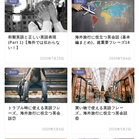
英会話
英会話
和製英語と正しい英語表現
海外旅行に役立つ英会話 (基本
(Part 1)【海外では伝わらな
編まとめ)。超重要フレーズ18
い！】
2020年7月25日
2020年5月6日
英会話
英会話
トラブル時に使える英語フレ
買い物で使える英語フレー
ーズ。海外旅行に役立つ英会
ズ。海外旅行に役立つ英会話
話⑦
⑥
2020年5月4日
2020年5月2日