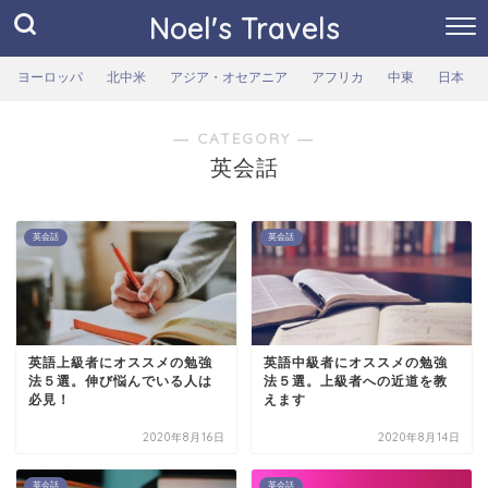
Noel's Travels
ヨーロッパ
北中米
アジア・オセアニア
アフリカ
中東
日本
― CATEGORY ―
英会話
英会話
英会話
英語上級者にオススメの勉強
英語中級者にオススメの勉強
法５選。伸び悩んでいる人は
法５選。上級者への近道を教
必見！
えます
2020年8月16日
2020年8月14日
英会話
英会話