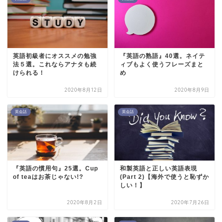
英語初級者にオススメの勉強
『英語の熟語』40選。ネイテ
法５選。これならアナタも続
ィブもよく使うフレーズまと
けられる！
め
2020年8月12日
2020年8月9日
英会話
英会話
『英語の慣用句』25選。Cup
和製英語と正しい英語表現
of teaはお茶じゃない!?
(Part 2)【海外で使うと恥ずか
しい！】
2020年8月2日
2020年7月26日