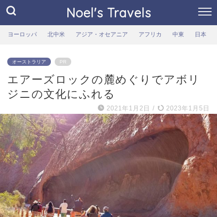
Noel's Travels
ヨーロッパ
北中米
アジア・オセアニア
アフリカ
中東
日本
オーストラリア
PR
エアーズロックの麓めぐりでアボリ
ジニの文化にふれる
2021年1月2日
/
2023年1月5日