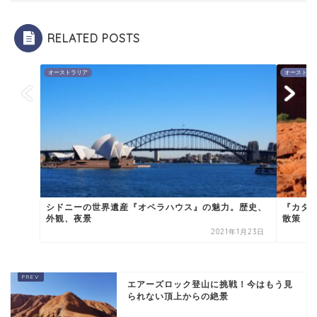
RELATED POSTS
オーストラリア
オーストラ
シドニーの世界遺産『オペラハウス』の魅力。歴史、
『カタジ
外観、夜景
散策
2021年1月23日
エアーズロック登山に挑戦！今はもう見
られない頂上からの絶景