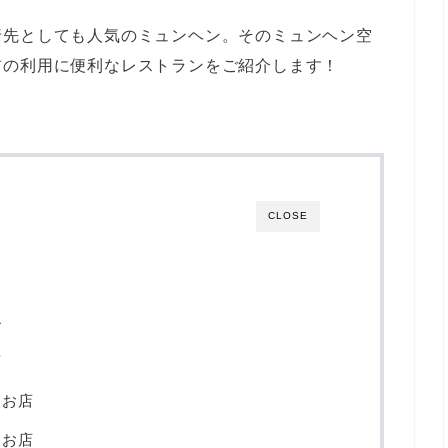
行先としても人気のミュンヘン。そのミュンヘン空
前の利用に便利なレストランをご紹介します！
CLOSE
ル
店
うお店
るお店