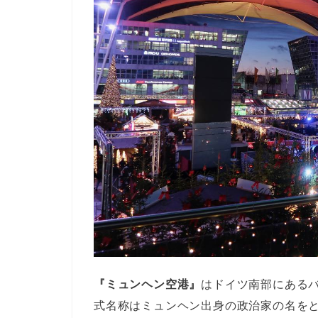
『ミュンヘン空港』
はドイツ南部にある
式名称はミュンヘン出身の政治家の名を