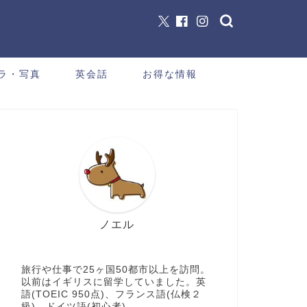
ラ・写真
英会話
お得な情報
ノエル
旅行や仕事で25ヶ国50都市以上を訪問。
以前はイギリスに留学していました。英
語(TOEIC 950点)、フランス語(仏検２
級)、ドイツ語(初心者)。