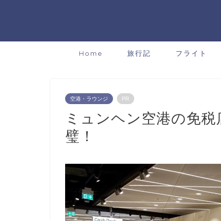
Home
旅行記
フライト
空港・ラウンジ
PR
ミュンヘン空港の免税
璧！