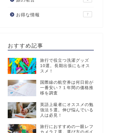
お得な情報
7
おすすめ記事
旅行で役立つ洗濯グッズ
10選。長期出張にもオス
スメ！
国際線の航空券は何日前が
一番安い？１年間の価格推
移を調査
英語上級者にオススメの勉
強法５選。伸び悩んでいる
人は必見！
旅行におすすめの一眼レフ
カメラ７選。選び方のポイ