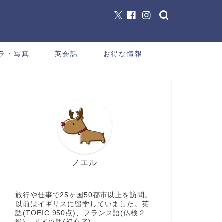
ラ・写真
英会話
お得な情報
ノエル
旅行や仕事で25ヶ国50都市以上を訪問。
以前はイギリスに留学していました。英
語(TOEIC 950点)、フランス語(仏検２
級)、ドイツ語(初心者)。