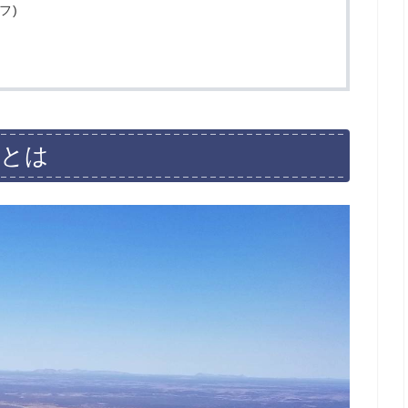
フ)
 とは