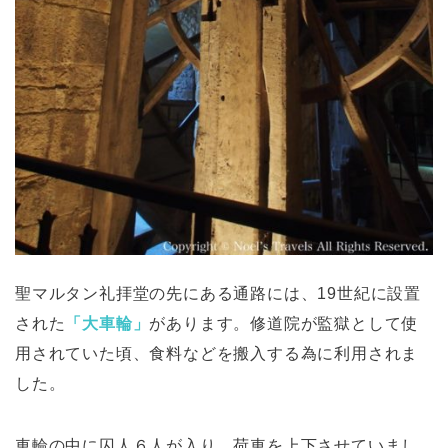
聖マルタン礼拝堂の先にある通路には、19世紀に設置
された
「大車輪」
があります。修道院が監獄として使
用されていた頃、食料などを搬入する為に利用されま
した。
車輪の中に囚人６人が入り、荷車を上下させていまし